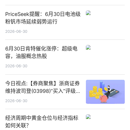
PriceSeek提醒：6月30日电池级
粉钒市场延续弱势运行
2026-06-30
6月30日肯特催化涨停：超级电
容，油服概念热股
2026-06-30
今日视点:【券商聚焦】浙商证券
维持波司登(03998)“买入”评级
指其业绩高质量稳增长
2026-06-30
经济周期中黄金仓位与经济指标
如何关联？