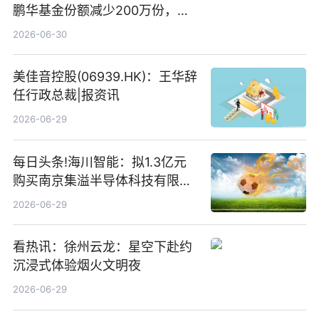
鹏华基金份额减少200万份，重
仓股亨通光电、赤峰黄金、佰维
2026-06-30
存储
美佳音控股(06939.HK)：王华辞
任行政总裁|报资讯
2026-06-29
每日头条!海川智能：拟1.3亿元
购买南京集溢半导体科技有限公
司15.3%股权
2026-06-29
看热讯：徐州云龙：星空下赴约
沉浸式体验烟火文明夜
2026-06-29