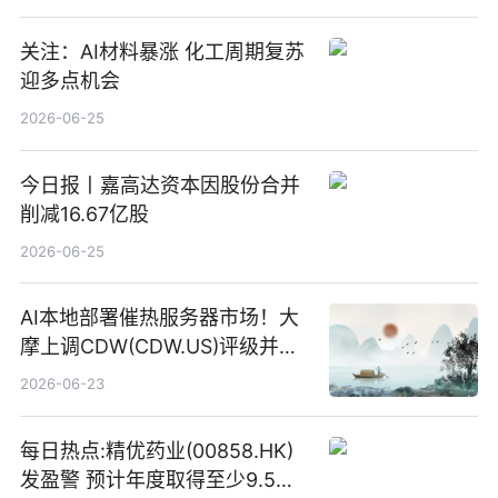
关注：AI材料暴涨 化工周期复苏
迎多点机会
2026-06-25
今日报丨嘉高达资本因股份合并
削减16.67亿股
2026-06-25
AI本地部署催热服务器市场！大
摩上调CDW(CDW.US)评级并看
高IBM(IBM.US)戴尔(DELL.US)
2026-06-23
目标价
每日热点:精优药业(00858.HK)
发盈警 预计年度取得至少9.5亿