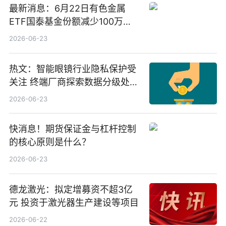
最新消息：6月22日有色金属
ETF国泰基金份额减少100万
份，重仓股紫金矿业、洛阳钼
2026-06-23
业、北方稀土
热文：智能眼镜行业隐私保护受
关注 终端厂商探索数据分级处理
等方案
2026-06-23
快消息！期货保证金与杠杆控制
的核心原则是什么？
2026-06-23
德龙激光：拟定增募资不超3亿
元 投资于激光器生产建设等项目
2026-06-22