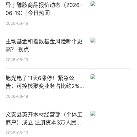
异丁醇胺商品报价动态（2026-
06-19）|今日热闻
2026-06-19
主动基金和指数基金风险哪个更
高？ 视点
2026-06-19
旭光电子11天6涨停！紧急公
告：可控核聚变业务占比约2%！
前沿热点
2026-06-19
文安县英开木材经营部（个体工
商户）成立 注册资本3万人民币
新要闻
2026-06-19