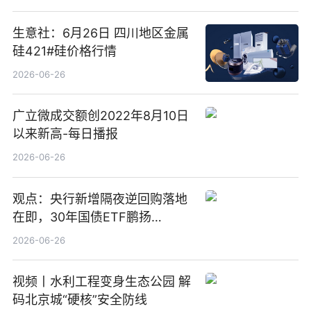
亿元
生意社：6月26日 四川地区金属
硅421#硅价格行情
2026-06-26
广立微成交额创2022年8月10日
以来新高-每日播报
2026-06-26
观点：央行新增隔夜逆回购落地
在即，30年国债ETF鹏扬
(511090) 盘中小幅上涨
2026-06-26
视频丨水利工程变身生态公园 解
码北京城“硬核”安全防线