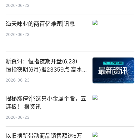
港元的亏损 同比盈转亏
2026-06-23
海天味业的两百亿难题|讯息
2026-06-23
新资讯：恒指夜期开盘(6.23)︱
恒指夜期(6月)报23359点 高水
23点
2026-06-23
揭秘涨停?|?这只小金属个股，五
连板！ 报资讯
2026-06-23
以旧换新带动商品销售额达5万