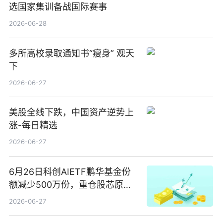
选国家集训备战国际赛事
2026-06-28
多所高校录取通知书“瘦身” 观天
下
2026-06-27
美股全线下跌，中国资产逆势上
涨-每日精选
2026-06-27
6月26日科创AIETF鹏华基金份
额减少500万份，重仓股芯原股
份、寒武纪、澜起科技 观速讯
2026-06-27