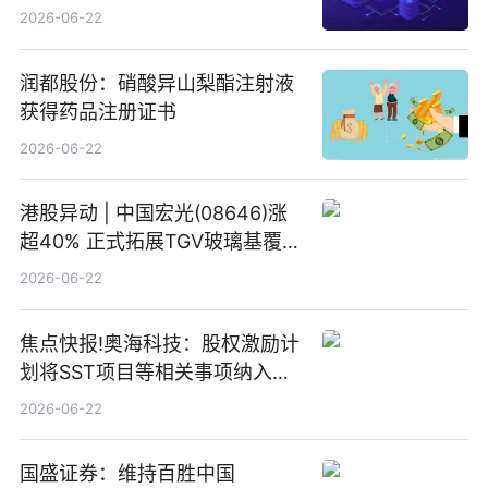
2026-06-22
润都股份：硝酸异山梨酯注射液
获得药品注册证书
2026-06-22
港股异动 | 中国宏光(08646)涨
超40% 正式拓展TGV玻璃基覆铜
板新材料业务
2026-06-22
焦点快报!奥海科技：股权激励计
划将SST项目等相关事项纳入专
项业务发展考核指标
2026-06-22
国盛证券：维持百胜中国