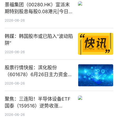
景福集团（00280.HK）宣派末
期特别股息每股0.08港元|今日快
看
2026-06-26
韩媒：韩国股市或已陷入“波动陷
阱”
2026-06-26
股票行情快报：滨化股份
（601678）6月26日主力资金净
卖出5964.34万元
2026-06-26
聚焦：三连阳！半导体设备ETF
国泰（159516）逆势收涨
3.5%，近10日累计净流入超65
2026-06-26