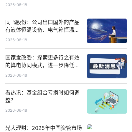
行5200万股
2026-06-18
同飞股份：公司出口国外的产品
有液体恒温设备、电气箱恒温装
置、纯水冷却单元和特种换热器
2026-06-18
国家发改委：探索更多行之有效
的算电协同模式，进一步降低网
络传输时延_最资讯
2026-06-18
看热讯：基金组合亏损时如何调
整？
2026-06-18
光大理财：2025年中国资管市场