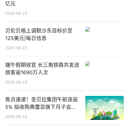
亿元
2026-06-23
贝伦贝格上调默沙东目标价至
125美元|每日信息
2026-06-23
端午假期收官 长三角铁路共发送
旅客逾1690万人次
2026-06-23
焦点速递！圣贝拉集团午前涨逾
5% 拟收购弗蕾亚旗下月子会所
业务少数股权
2026-06-23