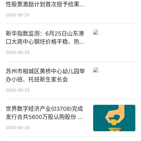
性股票激励计划首次授予结果公
告-微资讯
2026-06-25
新华指数监测：6月25日山东港
口大商中心钢坯价格平稳、热轧
C料价格微幅下跌
2026-06-25
苏州市相城区黄桥中心幼儿园举
办小班、托班新生家长会
2026-06-25
世界数字经济产业(03708)完成
发行合共5600万股认购股份 净
筹约1007万港元 独家焦点
2026-06-25