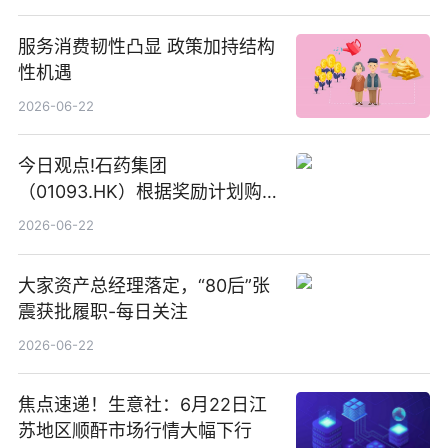
服务消费韧性凸显 政策加持结构
性机遇
2026-06-22
今日观点!石药集团
（01093.HK）根据奖励计划购
回580万股
2026-06-22
大家资产总经理落定，“80后”张
震获批履职-每日关注
2026-06-22
焦点速递！生意社：6月22日江
苏地区顺酐市场行情大幅下行