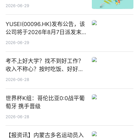
讯
2026-06-29
YUSEI(00096.HK)发布公告，该
公司将于2026年8月7日派发末
期股息每股人民币0.013元 每日
2026-06-29
焦点
考不上好大学？找不到好工作？
收入不称心？按时吃饭、好好睡
觉
2026-06-28
世界杯K组：哥伦比亚0:0战平葡
萄牙 携手晋级
2026-06-28
【报资讯】内蒙古多名运动员入