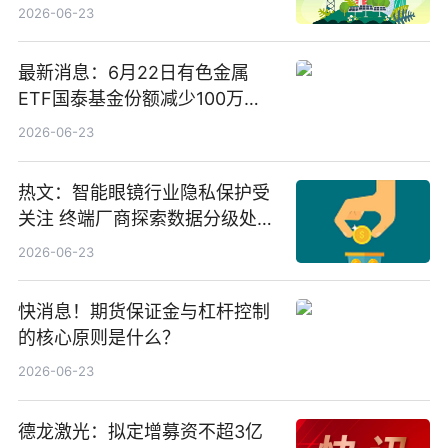
业务少数股权
2026-06-23
最新消息：6月22日有色金属
ETF国泰基金份额减少100万
份，重仓股紫金矿业、洛阳钼
2026-06-23
业、北方稀土
热文：智能眼镜行业隐私保护受
关注 终端厂商探索数据分级处理
等方案
2026-06-23
快消息！期货保证金与杠杆控制
的核心原则是什么？
2026-06-23
德龙激光：拟定增募资不超3亿