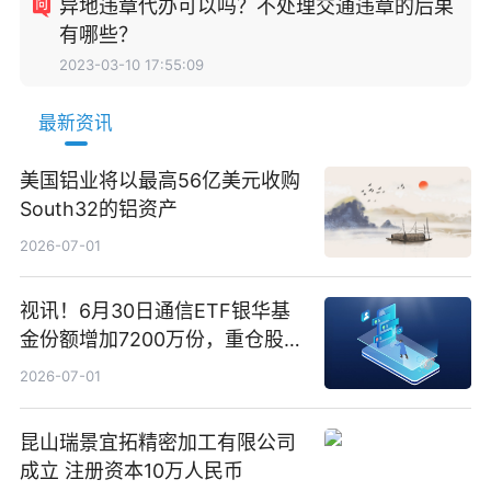
异地违章代办可以吗？不处理交通违章的后果
有哪些？
2023-03-10 17:55:09
最新资讯
美国铝业将以最高56亿美元收购
South32的铝资产
2026-07-01
视讯！6月30日通信ETF银华基
金份额增加7200万份，重仓股新
易盛、中际旭创、立讯精密
2026-07-01
昆山瑞景宜拓精密加工有限公司
成立 注册资本10万人民币