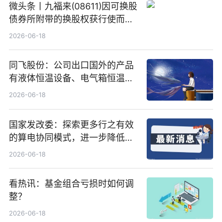
微头条丨九福来(08611)因可换股
债券所附带的换股权获行使而发
行5200万股
2026-06-18
同飞股份：公司出口国外的产品
有液体恒温设备、电气箱恒温装
置、纯水冷却单元和特种换热器
2026-06-18
国家发改委：探索更多行之有效
的算电协同模式，进一步降低网
络传输时延_最资讯
2026-06-18
看热讯：基金组合亏损时如何调
整？
2026-06-18