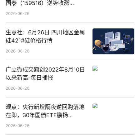
国泰（159516）逆势收涨
3.5%，近10日累计净流入超65
2026-06-26
亿元
生意社：6月26日 四川地区金属
硅421#硅价格行情
2026-06-26
广立微成交额创2022年8月10日
以来新高-每日播报
2026-06-26
观点：央行新增隔夜逆回购落地
在即，30年国债ETF鹏扬
(511090) 盘中小幅上涨
2026-06-26