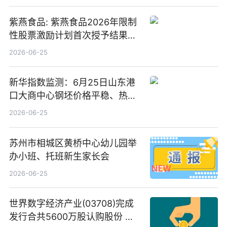
紫燕食品: 紫燕食品2026年限制
性股票激励计划首次授予结果公
告-微资讯
2026-06-25
新华指数监测：6月25日山东港
口大商中心钢坯价格平稳、热轧
C料价格微幅下跌
2026-06-25
苏州市相城区黄桥中心幼儿园举
办小班、托班新生家长会
2026-06-25
世界数字经济产业(03708)完成
发行合共5600万股认购股份 净