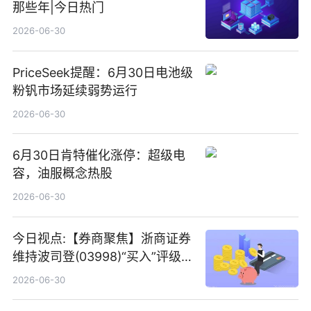
那些年|今日热门
2026-06-30
PriceSeek提醒：6月30日电池级
粉钒市场延续弱势运行
2026-06-30
6月30日肯特催化涨停：超级电
容，油服概念热股
2026-06-30
今日视点:【券商聚焦】浙商证券
维持波司登(03998)“买入”评级
指其业绩高质量稳增长
2026-06-30