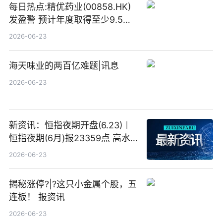
每日热点:精优药业(00858.HK)
发盈警 预计年度取得至少9.5亿
港元的亏损 同比盈转亏
2026-06-23
海天味业的两百亿难题|讯息
2026-06-23
新资讯：恒指夜期开盘(6.23)︱
恒指夜期(6月)报23359点 高水
23点
2026-06-23
揭秘涨停?|?这只小金属个股，五
连板！ 报资讯
2026-06-23