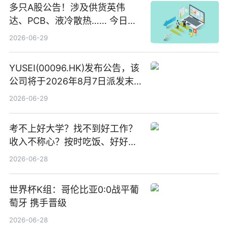
多只A股公告！涉及供货英伟
达、PCB、液冷散热…… 今日快
讯
2026-06-29
YUSEI(00096.HK)发布公告，该
公司将于2026年8月7日派发末
期股息每股人民币0.013元 每日
2026-06-29
焦点
考不上好大学？找不到好工作？
收入不称心？按时吃饭、好好睡
觉
2026-06-28
世界杯K组：哥伦比亚0:0战平葡
萄牙 携手晋级
2026-06-28