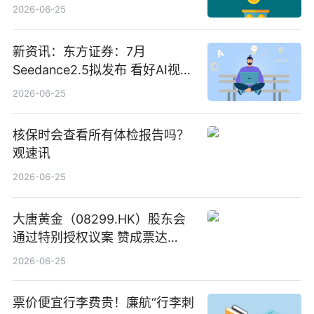
筹约1007万港元 独家焦点
2026-06-25
新资讯：东方证券：7月
Seedance2.5拟发布 看好AI视频
创作工作流进一步提效
2026-06-25
核保时会查看所有体检报告吗？
观速讯
2026-06-25
大唐黄金（08299.HK）股东会
通过特别授权议案 赞成票达
100%_新动态
2026-06-25
票价便宜行李费贵！廉航“行李刺