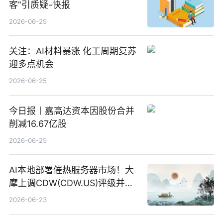
客”引质疑-快报
2026-06-25
关注：AI材料暴涨 化工周期复苏
迎多点机会
2026-06-25
今日报丨嘉高达资本因股份合并
削减16.67亿股
2026-06-25
AI本地部署催热服务器市场！大
摩上调CDW(CDW.US)评级并看
高IBM(IBM.US)戴尔(DELL.US)
2026-06-23
目标价