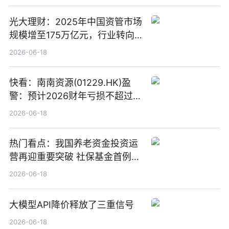
光大理财：2025年中国资管市场
规模增至175万亿元，行业转向
“量质并重”
2026-06-18
快看：南南资源(01229.HK)盈
警：预计2026财年亏损不超过
1000万港元
2026-06-18
热门看点：我国养老资金投资运
营再迎重要突破 社保基金首例期
货账户完成开立
2026-06-18
大模型API降价释放了三重信号
2026-06-18