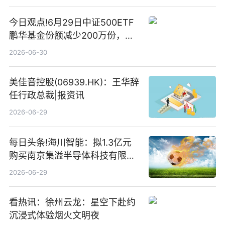
今日观点!6月29日中证500ETF
鹏华基金份额减少200万份，重
仓股亨通光电、赤峰黄金、佰维
2026-06-30
存储
美佳音控股(06939.HK)：王华辞
任行政总裁|报资讯
2026-06-29
每日头条!海川智能：拟1.3亿元
购买南京集溢半导体科技有限公
司15.3%股权
2026-06-29
看热讯：徐州云龙：星空下赴约
沉浸式体验烟火文明夜