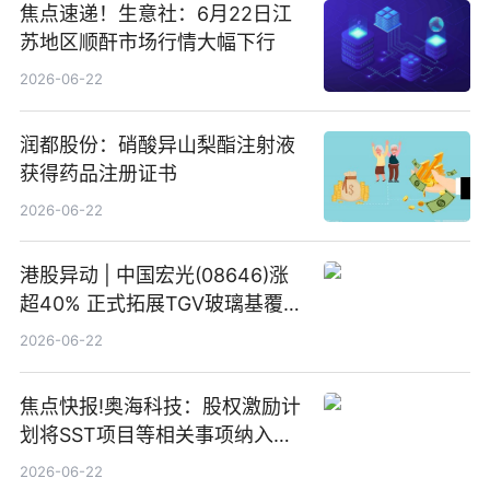
焦点速递！生意社：6月22日江
苏地区顺酐市场行情大幅下行
2026-06-22
润都股份：硝酸异山梨酯注射液
获得药品注册证书
2026-06-22
港股异动 | 中国宏光(08646)涨
超40% 正式拓展TGV玻璃基覆铜
板新材料业务
2026-06-22
焦点快报!奥海科技：股权激励计
划将SST项目等相关事项纳入专
项业务发展考核指标
2026-06-22