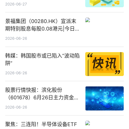
份、寒武纪、澜起科技 观速讯
2026-06-27
景福集团（00280.HK）宣派末
期特别股息每股0.08港元|今日快
看
2026-06-26
韩媒：韩国股市或已陷入“波动陷
阱”
2026-06-26
股票行情快报：滨化股份
（601678）6月26日主力资金净
卖出5964.34万元
2026-06-26
聚焦：三连阳！半导体设备ETF