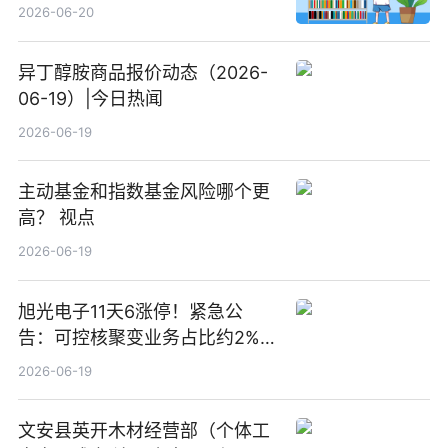
2026-06-20
异丁醇胺商品报价动态（2026-
06-19）|今日热闻
2026-06-19
主动基金和指数基金风险哪个更
高？ 视点
2026-06-19
旭光电子11天6涨停！紧急公
告：可控核聚变业务占比约2%！
前沿热点
2026-06-19
文安县英开木材经营部（个体工