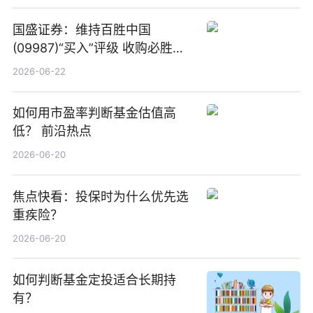
国盛证券：维持百胜中国
(09987)“买入”评级 收购必胜客
中国增厚利润加速成长 信息
2026-06-22
如何用市盈率判断基金估值高
低？ 前沿热点
2026-06-20
焦点快看：投保时为什么优先选
重疾险？
2026-06-20
如何判断基金定投适合长期持
有？