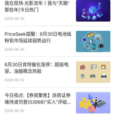
我在现场·光影流年丨我与“天路”
那些年|今日热门
2026-06-30
PriceSeek提醒：6月30日电池级
粉钒市场延续弱势运行
2026-06-30
6月30日肯特催化涨停：超级电
容，油服概念热股
2026-06-30
今日视点:【券商聚焦】浙商证券
维持波司登(03998)“买入”评级
指其业绩高质量稳增长
2026-06-30