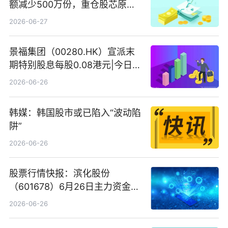
额减少500万份，重仓股芯原股
份、寒武纪、澜起科技 观速讯
2026-06-27
景福集团（00280.HK）宣派末
期特别股息每股0.08港元|今日快
看
2026-06-26
韩媒：韩国股市或已陷入“波动陷
阱”
2026-06-26
股票行情快报：滨化股份
（601678）6月26日主力资金净
卖出5964.34万元
2026-06-26