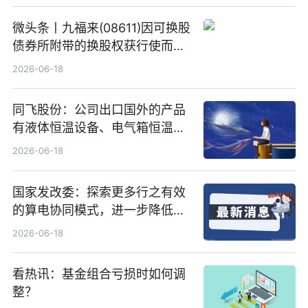
微头条丨九福来(08611)因可换股
债券所附带的换股权获行使而发
行5200万股
2026-06-18
同飞股份：公司出口国外的产品
有液体恒温设备、电气箱恒温装
置、纯水冷却单元和特种换热器
2026-06-18
国家发改委：探索更多行之有效
的算电协同模式，进一步降低网
络传输时延_最资讯
2026-06-18
看热讯：基金组合亏损时如何调
整？