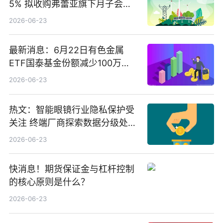
5% 拟收购弗蕾亚旗下月子会所
业务少数股权
2026-06-23
最新消息：6月22日有色金属
ETF国泰基金份额减少100万
份，重仓股紫金矿业、洛阳钼
2026-06-23
业、北方稀土
热文：智能眼镜行业隐私保护受
关注 终端厂商探索数据分级处理
等方案
2026-06-23
快消息！期货保证金与杠杆控制
的核心原则是什么？
2026-06-23