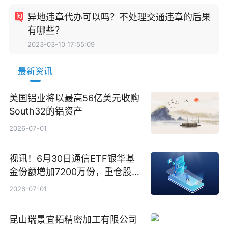
异地违章代办可以吗？不处理交通违章的后果
有哪些？
2023-03-10 17:55:09
最新资讯
美国铝业将以最高56亿美元收购
South32的铝资产
2026-07-01
视讯！6月30日通信ETF银华基
金份额增加7200万份，重仓股新
易盛、中际旭创、立讯精密
2026-07-01
昆山瑞景宜拓精密加工有限公司