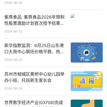
2026-06-26
紫燕食品: 紫燕食品2026年限制
性股票激励计划首次授予结果公
告-微资讯
2026-06-25
新华指数监测：6月25日山东港
口大商中心钢坯价格平稳、热轧
C料价格微幅下跌
2026-06-25
苏州市相城区黄桥中心幼儿园举
办小班、托班新生家长会
2026-06-25
世界数字经济产业(03708)完成