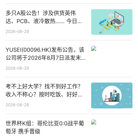
多只A股公告！涉及供货英伟
达、PCB、液冷散热…… 今日快
讯
2026-06-29
YUSEI(00096.HK)发布公告，该
公司将于2026年8月7日派发末
期股息每股人民币0.013元 每日
2026-06-29
焦点
考不上好大学？找不到好工作？
收入不称心？按时吃饭、好好睡
觉
2026-06-28
世界杯K组：哥伦比亚0:0战平葡
萄牙 携手晋级