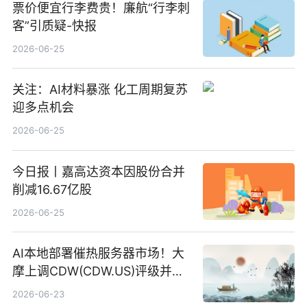
票价便宜行李费贵！廉航“行李刺
客”引质疑-快报
2026-06-25
关注：AI材料暴涨 化工周期复苏
迎多点机会
2026-06-25
今日报丨嘉高达资本因股份合并
削减16.67亿股
2026-06-25
AI本地部署催热服务器市场！大
摩上调CDW(CDW.US)评级并看
高IBM(IBM.US)戴尔(DELL.US)
2026-06-23
目标价