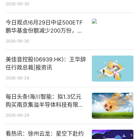
2026-06-30
今日观点!6月29日中证500ETF
鹏华基金份额减少200万份，重
仓股亨通光电、赤峰黄金、佰维
2026-06-30
存储
美佳音控股(06939.HK)：王华辞
任行政总裁|报资讯
2026-06-29
每日头条!海川智能：拟1.3亿元
购买南京集溢半导体科技有限公
司15.3%股权
2026-06-29
看热讯：徐州云龙：星空下赴约