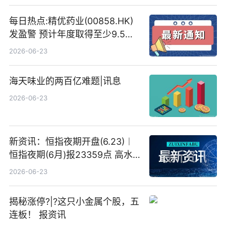
每日热点:精优药业(00858.HK)
发盈警 预计年度取得至少9.5亿
港元的亏损 同比盈转亏
2026-06-23
海天味业的两百亿难题|讯息
2026-06-23
新资讯：恒指夜期开盘(6.23)︱
恒指夜期(6月)报23359点 高水
23点
2026-06-23
揭秘涨停?|?这只小金属个股，五
连板！ 报资讯