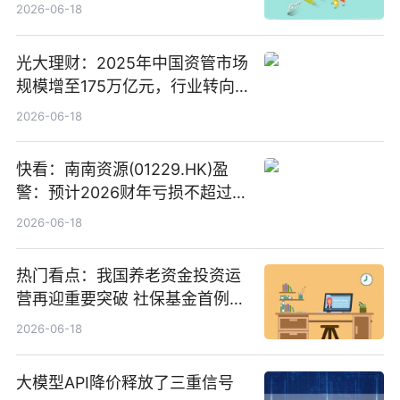
2026-06-18
光大理财：2025年中国资管市场
规模增至175万亿元，行业转向
“量质并重”
2026-06-18
快看：南南资源(01229.HK)盈
警：预计2026财年亏损不超过
1000万港元
2026-06-18
热门看点：我国养老资金投资运
营再迎重要突破 社保基金首例期
货账户完成开立
2026-06-18
大模型API降价释放了三重信号