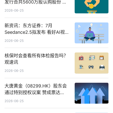
发行合共5600万股认购股份 净
筹约1007万港元 独家焦点
2026-06-25
新资讯：东方证券：7月
Seedance2.5拟发布 看好AI视频
创作工作流进一步提效
2026-06-25
核保时会查看所有体检报告吗？
观速讯
2026-06-25
大唐黄金（08299.HK）股东会
通过特别授权议案 赞成票达
100%_新动态
2026-06-25