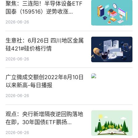
聚焦：三连阳！半导体设备ETF
国泰（159516）逆势收涨
3.5%，近10日累计净流入超65
2026-06-26
亿元
生意社：6月26日 四川地区金属
硅421#硅价格行情
2026-06-26
广立微成交额创2022年8月10日
以来新高-每日播报
2026-06-26
观点：央行新增隔夜逆回购落地
在即，30年国债ETF鹏扬
(511090) 盘中小幅上涨
2026-06-26