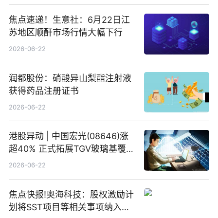
焦点速递！生意社：6月22日江
苏地区顺酐市场行情大幅下行
2026-06-22
润都股份：硝酸异山梨酯注射液
获得药品注册证书
2026-06-22
港股异动 | 中国宏光(08646)涨
超40% 正式拓展TGV玻璃基覆铜
板新材料业务
2026-06-22
焦点快报!奥海科技：股权激励计
划将SST项目等相关事项纳入专