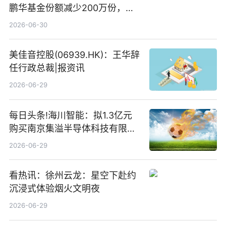
鹏华基金份额减少200万份，重
仓股亨通光电、赤峰黄金、佰维
2026-06-30
存储
美佳音控股(06939.HK)：王华辞
任行政总裁|报资讯
2026-06-29
每日头条!海川智能：拟1.3亿元
购买南京集溢半导体科技有限公
司15.3%股权
2026-06-29
看热讯：徐州云龙：星空下赴约
沉浸式体验烟火文明夜
2026-06-29