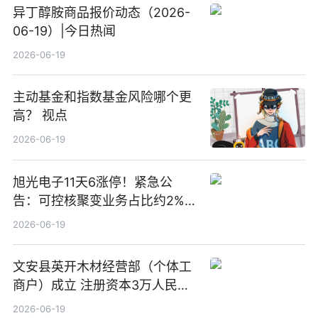
异丁醇胺商品报价动态（2026-
06-19）|今日热闻
2026-06-19
主动基金和指数基金风险哪个更
高？ 视点
2026-06-19
旭光电子11天6涨停！紧急公
告：可控核聚变业务占比约2%！
前沿热点
2026-06-19
文安县英开木材经营部（个体工
商户）成立 注册资本3万人民币
新要闻
2026-06-19