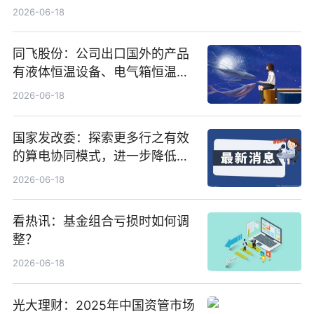
行5200万股
2026-06-18
同飞股份：公司出口国外的产品
有液体恒温设备、电气箱恒温装
置、纯水冷却单元和特种换热器
2026-06-18
国家发改委：探索更多行之有效
的算电协同模式，进一步降低网
络传输时延_最资讯
2026-06-18
看热讯：基金组合亏损时如何调
整？
2026-06-18
光大理财：2025年中国资管市场