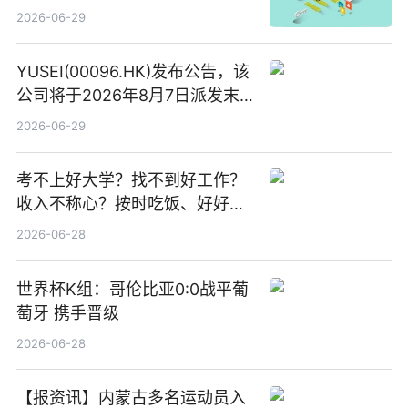
讯
2026-06-29
YUSEI(00096.HK)发布公告，该
公司将于2026年8月7日派发末
期股息每股人民币0.013元 每日
2026-06-29
焦点
考不上好大学？找不到好工作？
收入不称心？按时吃饭、好好睡
觉
2026-06-28
世界杯K组：哥伦比亚0:0战平葡
萄牙 携手晋级
2026-06-28
【报资讯】内蒙古多名运动员入