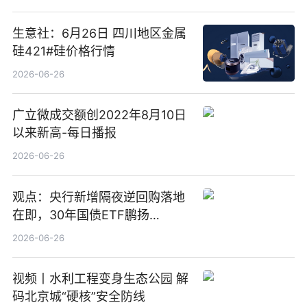
亿元
生意社：6月26日 四川地区金属
硅421#硅价格行情
2026-06-26
广立微成交额创2022年8月10日
以来新高-每日播报
2026-06-26
观点：央行新增隔夜逆回购落地
在即，30年国债ETF鹏扬
(511090) 盘中小幅上涨
2026-06-26
视频丨水利工程变身生态公园 解
码北京城“硬核”安全防线