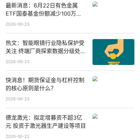
最新消息：6月22日有色金属
ETF国泰基金份额减少100万
份，重仓股紫金矿业、洛阳钼
2026-06-23
业、北方稀土
热文：智能眼镜行业隐私保护受
关注 终端厂商探索数据分级处理
等方案
2026-06-23
快消息！期货保证金与杠杆控制
的核心原则是什么？
2026-06-23
德龙激光：拟定增募资不超3亿
元 投资于激光器生产建设等项目
2026-06-22