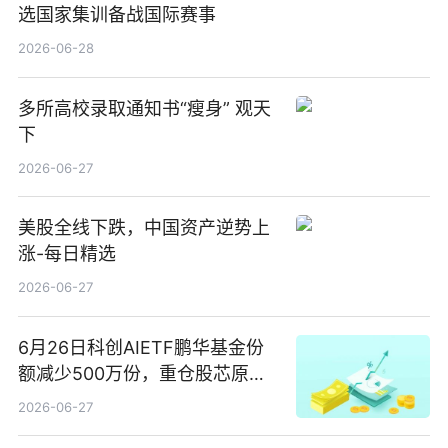
选国家集训备战国际赛事
2026-06-28
多所高校录取通知书“瘦身” 观天
下
2026-06-27
美股全线下跌，中国资产逆势上
涨-每日精选
2026-06-27
6月26日科创AIETF鹏华基金份
额减少500万份，重仓股芯原股
份、寒武纪、澜起科技 观速讯
2026-06-27