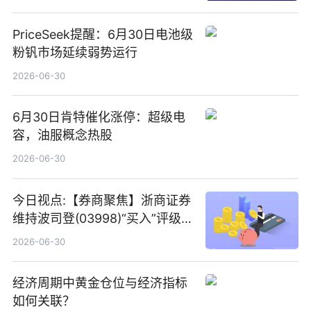
PriceSeek提醒：6月30日电池级
粉钒市场延续弱势运行
2026-06-30
6月30日肯特催化涨停：超级电
容，油服概念热股
2026-06-30
今日视点:【券商聚焦】浙商证券
维持波司登(03998)“买入”评级
指其业绩高质量稳增长
2026-06-30
经济周期中黄金仓位与经济指标
如何关联？