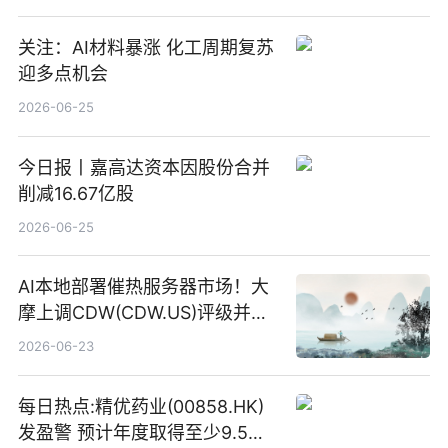
关注：AI材料暴涨 化工周期复苏
迎多点机会
2026-06-25
今日报丨嘉高达资本因股份合并
削减16.67亿股
2026-06-25
AI本地部署催热服务器市场！大
摩上调CDW(CDW.US)评级并看
高IBM(IBM.US)戴尔(DELL.US)
2026-06-23
目标价
每日热点:精优药业(00858.HK)
发盈警 预计年度取得至少9.5亿