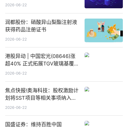
2026-06-22
润都股份：硝酸异山梨酯注射液
获得药品注册证书
2026-06-22
港股异动 | 中国宏光(08646)涨
超40% 正式拓展TGV玻璃基覆铜
板新材料业务
2026-06-22
焦点快报!奥海科技：股权激励计
划将SST项目等相关事项纳入专
项业务发展考核指标
2026-06-22
国盛证券：维持百胜中国