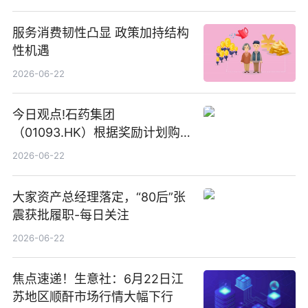
服务消费韧性凸显 政策加持结构
性机遇
2026-06-22
今日观点!石药集团
（01093.HK）根据奖励计划购
回580万股
2026-06-22
大家资产总经理落定，“80后”张
震获批履职-每日关注
2026-06-22
焦点速递！生意社：6月22日江
苏地区顺酐市场行情大幅下行