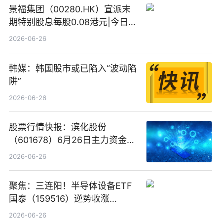
景福集团（00280.HK）宣派末
期特别股息每股0.08港元|今日快
看
2026-06-26
韩媒：韩国股市或已陷入“波动陷
阱”
2026-06-26
股票行情快报：滨化股份
（601678）6月26日主力资金净
卖出5964.34万元
2026-06-26
聚焦：三连阳！半导体设备ETF
国泰（159516）逆势收涨
3.5%，近10日累计净流入超65
2026-06-26