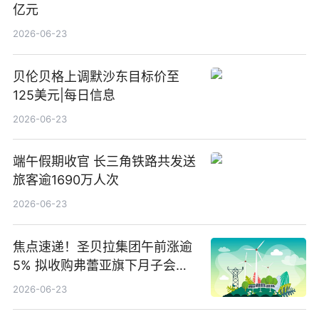
亿元
2026-06-23
贝伦贝格上调默沙东目标价至
125美元|每日信息
2026-06-23
端午假期收官 长三角铁路共发送
旅客逾1690万人次
2026-06-23
焦点速递！圣贝拉集团午前涨逾
5% 拟收购弗蕾亚旗下月子会所
业务少数股权
2026-06-23