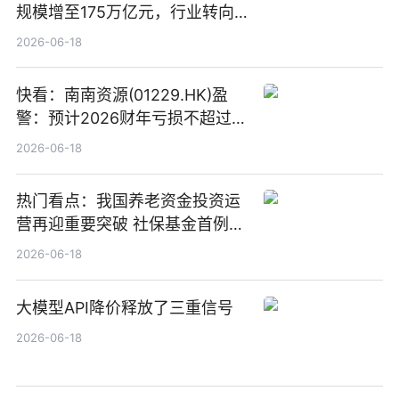
规模增至175万亿元，行业转向
“量质并重”
2026-06-18
快看：南南资源(01229.HK)盈
警：预计2026财年亏损不超过
1000万港元
2026-06-18
热门看点：我国养老资金投资运
营再迎重要突破 社保基金首例期
货账户完成开立
2026-06-18
大模型API降价释放了三重信号
2026-06-18