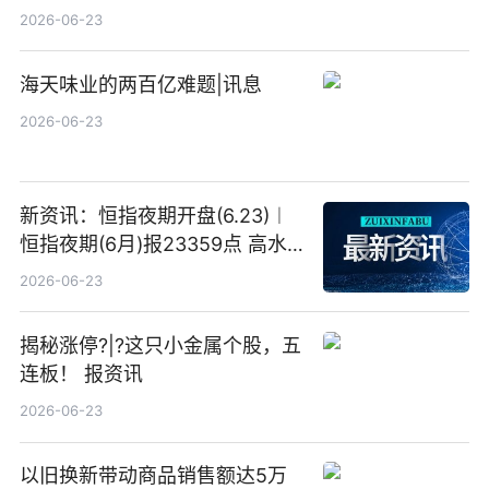
港元的亏损 同比盈转亏
2026-06-23
海天味业的两百亿难题|讯息
2026-06-23
新资讯：恒指夜期开盘(6.23)︱
恒指夜期(6月)报23359点 高水
23点
2026-06-23
揭秘涨停?|?这只小金属个股，五
连板！ 报资讯
2026-06-23
以旧换新带动商品销售额达5万