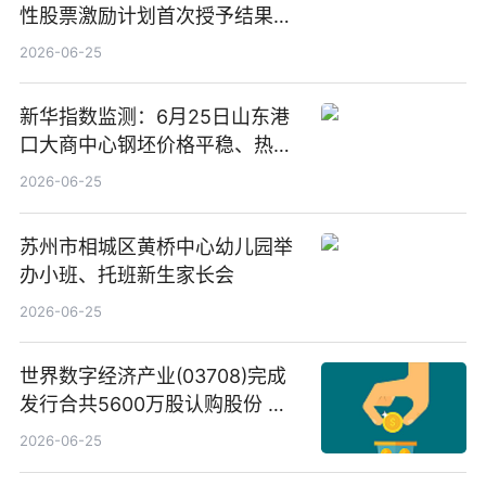
性股票激励计划首次授予结果公
告-微资讯
2026-06-25
新华指数监测：6月25日山东港
口大商中心钢坯价格平稳、热轧
C料价格微幅下跌
2026-06-25
苏州市相城区黄桥中心幼儿园举
办小班、托班新生家长会
2026-06-25
世界数字经济产业(03708)完成
发行合共5600万股认购股份 净
筹约1007万港元 独家焦点
2026-06-25