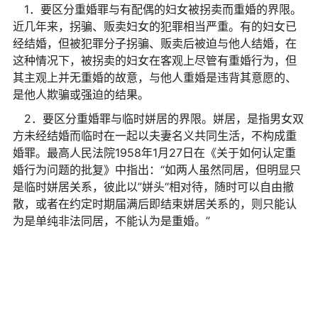
1．要区分重婚罪与有配偶的妇女被拐卖而重婚的界限。
近
几年来，拐骗、贩卖妇女的
犯罪
相当严重。有的妇女已
经结婚，但被
犯罪
分子拐骗、贩卖后被迫与他人结婚，在
这种情况下，被拐卖的妇女在客观上尽管有重婚行为，但
其主观上并无重婚的故意，与他人重婚是违背其意愿的、
是他人欺骗或强迫的结果。
2．要区分重婚罪与临时姘居的界限。姘居，是指男女双
方未经结婚而临时在一起以夫妻名义共同生活，不构成重
婚罪。最高人民法院1958年1月27日在《关于如何认定重
婚行为问题的批复》中指出：“如两人虽然同居，但明显只
是临时姘居关系，彼此以”姘头“相对待，随时可以自由撤
散，或者在约定时期届满后即结束姘居关系的，则只能认
为是单纯
非法
同居，不能认为是重婚。”