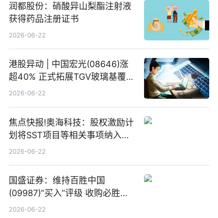
润都股份：硝酸异山梨酯注射液
获得药品注册证书
2026-06-22
港股异动 | 中国宏光(08646)涨
超40% 正式拓展TGV玻璃基覆铜
板新材料业务
2026-06-22
焦点快报!奥海科技：股权激励计
划将SST项目等相关事项纳入专
项业务发展考核指标
2026-06-22
国盛证券：维持百胜中国
(09987)“买入”评级 收购必胜客
中国增厚利润加速成长 信息
2026-06-22