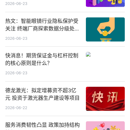
份，重仓股紫金矿业、洛阳钼
2026-06-23
业、北方稀土
热文：智能眼镜行业隐私保护受
关注 终端厂商探索数据分级处理
等方案
2026-06-23
快消息！期货保证金与杠杆控制
的核心原则是什么？
2026-06-23
德龙激光：拟定增募资不超3亿
元 投资于激光器生产建设等项目
2026-06-22
服务消费韧性凸显 政策加持结构