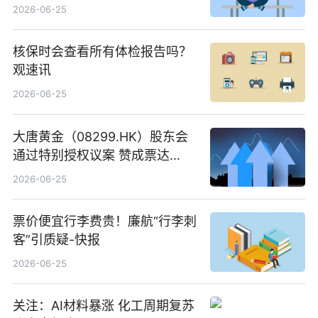
创作工作流进一步提效
2026-06-25
核保时会查看所有体检报告吗？
观速讯
2026-06-25
大唐黄金（08299.HK）股东会
通过特别授权议案 赞成票达
100%_新动态
2026-06-25
票价便宜行李费贵！廉航“行李刺
客”引质疑-快报
2026-06-25
关注：AI材料暴涨 化工周期复苏