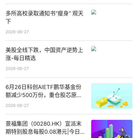
多所高校录取通知书“瘦身” 观天
下
2026-06-27
美股全线下跌，中国资产逆势上
涨-每日精选
2026-06-27
6月26日科创AIETF鹏华基金份
额减少500万份，重仓股芯原股
份、寒武纪、澜起科技 观速讯
2026-06-27
景福集团（00280.HK）宣派末
期特别股息每股0.08港元|今日快