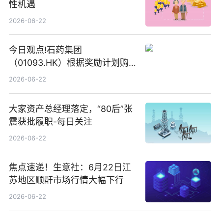
性机遇
2026-06-22
今日观点!石药集团
（01093.HK）根据奖励计划购
回580万股
2026-06-22
大家资产总经理落定，“80后”张
震获批履职-每日关注
2026-06-22
焦点速递！生意社：6月22日江
苏地区顺酐市场行情大幅下行
2026-06-22