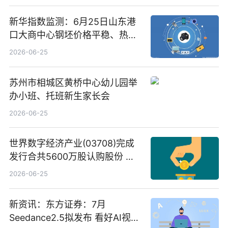
新华指数监测：6月25日山东港
口大商中心钢坯价格平稳、热轧
C料价格微幅下跌
2026-06-25
苏州市相城区黄桥中心幼儿园举
办小班、托班新生家长会
2026-06-25
世界数字经济产业(03708)完成
发行合共5600万股认购股份 净
筹约1007万港元 独家焦点
2026-06-25
新资讯：东方证券：7月
Seedance2.5拟发布 看好AI视频