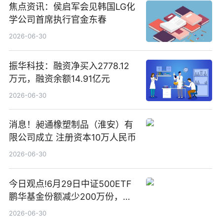
焦点资讯：侯启军会见韩国LG化
学公司首席执行官金东春
2026-06-30
振华科技：融资净买入2778.12
万元，融资余额14.91亿元
2026-06-30
消息！昶通橡塑制品（淮安）有
限公司成立 注册资本10万人民币
2026-06-30
今日观点!6月29日中证500ETF
鹏华基金份额减少200万份，重
仓股亨通光电、赤峰黄金、佰维
2026-06-30