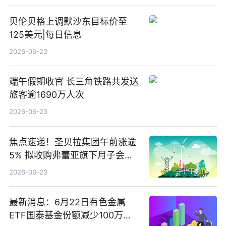
贝伦贝格上调默沙东目标价至
125美元|每日信息
2026-06-23
端午假期收官 长三角铁路共发送
旅客逾1690万人次
2026-06-23
焦点速递！圣贝拉集团午前涨逾
5% 拟收购弗蕾亚旗下月子会所
业务少数股权
2026-06-23
最新消息：6月22日有色金属
ETF国泰基金份额减少100万