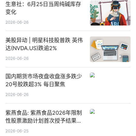
生意社：6月25日当周纯碱库存
变化
2026-06-26
美股异动 | 明星科技股普跌 英伟
达(NVDA.US)跌逾2%
2026-06-26
国内期货市场夜盘收盘涨多跌少
20号胶跌超3% 每日聚焦
2026-06-26
紫燕食品: 紫燕食品2026年限制
性股票激励计划首次授予结果公
告-微资讯
2026-06-25