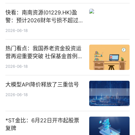
快看：南南资源(01229.HK)盈
警：预计2026财年亏损不超过
1000万港元
2026-06-18
热门看点：我国养老资金投资运
营再迎重要突破 社保基金首例期
货账户完成开立
2026-06-18
大模型API降价释放了三重信号
2026-06-18
*ST金比：6月22日开市起股票
复牌