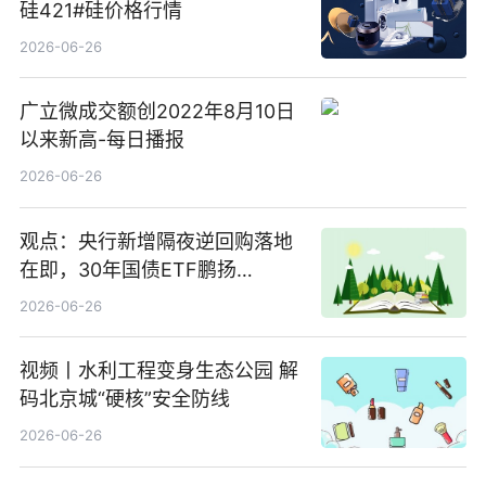
硅421#硅价格行情
2026-06-26
广立微成交额创2022年8月10日
以来新高-每日播报
2026-06-26
观点：央行新增隔夜逆回购落地
在即，30年国债ETF鹏扬
(511090) 盘中小幅上涨
2026-06-26
视频丨水利工程变身生态公园 解
码北京城“硬核”安全防线
2026-06-26