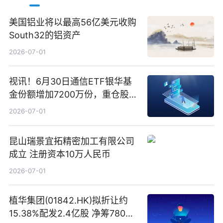
美国铝业将以最高56亿美元收购
South32的铝资产
2026-07-01
视讯！6月30日通信ETF银华基
金份额增加7200万份，重仓股新
易盛、中际旭创、立讯精密
2026-07-01
昆山瑞景宜拓精密加工有限公司
成立 注册资本10万人民币
2026-07-01
植华集团(01842.HK)拟折让约
15.38%配发2.4亿股 净筹780万