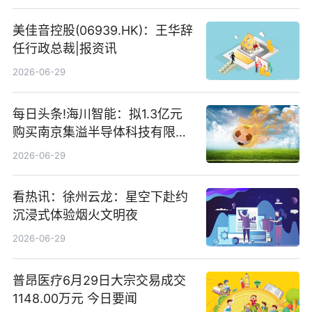
存储
美佳音控股(06939.HK)：王华辞
任行政总裁|报资讯
2026-06-29
每日头条!海川智能：拟1.3亿元
购买南京集溢半导体科技有限公
司15.3%股权
2026-06-29
看热讯：徐州云龙：星空下赴约
沉浸式体验烟火文明夜
2026-06-29
普昂医疗6月29日大宗交易成交
1148.00万元 今日要闻