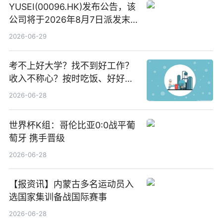
YUSEI(00096.HK)发布公告，该
公司将于2026年8月7日派发末
期股息每股人民币0.013元 每日
2026-06-29
焦点
考不上好大学？找不到好工作？
收入不称心？按时吃饭、好好睡
觉
2026-06-28
世界杯K组：哥伦比亚0:0战平葡
萄牙 携手晋级
2026-06-28
【报资讯】内蒙古多名运动员入
选国家集训备战国际赛事
2026-06-28