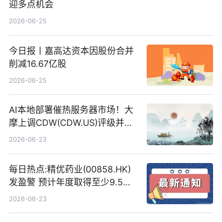
迎多点机会
2026-06-25
今日报丨嘉高达资本因股份合并
削减16.67亿股
2026-06-25
AI本地部署催热服务器市场！大
摩上调CDW(CDW.US)评级并看
高IBM(IBM.US)戴尔(DELL.US)
2026-06-23
目标价
每日热点:精优药业(00858.HK)
发盈警 预计年度取得至少9.5亿
港元的亏损 同比盈转亏
2026-06-23