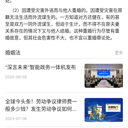
处。
（2）因遭受灾害外逃而与他人重婚的。因遭受灾害在原
籍无法生活而外流谋生的。一方知道对方还健在，有的甚
至是双方一同外流谋生，但迫于生计，而不得不在原夫妻
关系存在的情况下又与他人结婚。这种重婚行为尽管有重
婚故意，但其社会危害
性
不大，也不宜以重婚罪论处。
婚姻法
更多
“深言未来”智能政务一体机发布
2025-06-05
全球今头条！劳动争议律师费一
般多少钱？发生劳动争议如何算
工资？
2023-07-06