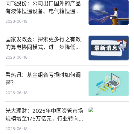
同飞股份：公司出口国外的产品
有液体恒温设备、电气箱恒温装
置、纯水冷却单元和特种换热器
2026-06-18
国家发改委：探索更多行之有效
的算电协同模式，进一步降低网
络传输时延_最资讯
2026-06-18
看热讯：基金组合亏损时如何调
整？
2026-06-18
光大理财：2025年中国资管市场
规模增至175万亿元，行业转向
“量质并重”
2026-06-18